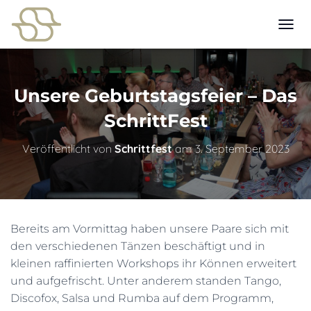
N
A
V
I
G
Unsere Geburtstagsfeier – Das
A
T
SchrittFest
I
O
Veröffentlicht von
Schrittfest
am
3. September 2023
N
U
M
S
C
H
Bereits am Vormittag haben unsere Paare sich mit
A
den verschiedenen Tänzen beschäftigt und in
L
T
kleinen raffinierten Workshops ihr Können erweitert
E
und aufgefrischt. Unter anderem standen Tango,
N
Discofox, Salsa und Rumba auf dem Programm,