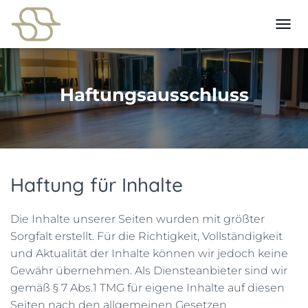
N
A
V
I
G
Haftungsausschluss
A
T
I
O
N
U
Haftung für Inhalte
M
S
C
H
Die Inhalte unserer Seiten wurden mit größter
A
Sorgfalt erstellt. Für die Richtigkeit, Vollständigkeit
L
und Aktualität der Inhalte können wir jedoch keine
T
Gewähr übernehmen. Als Diensteanbieter sind wir
E
N
gemäß § 7 Abs.1 TMG für eigene Inhalte auf diesen
Seiten nach den allgemeinen Gesetzen