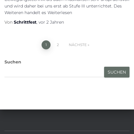
und wird daher bei uns erst ab Stufe III unterrichtet. Des
Weiteren handelt es
Weiterlesen
Von
Schrittfest
,
vor
2 Jahren
Seitennummerierung
1
2
NÄCHSTE
der
Suchen
Beiträge
SUCHEN