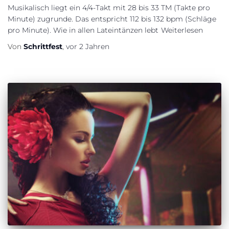
Musikalisch liegt ein 4/4-Takt mit 28 bis 33 TM (Takte pro
Minute) zugrunde. Das entspricht 112 bis 132 bpm (Schläge
pro Minute). Wie in allen Lateintänzen lebt
Weiterlesen
Von
Schrittfest
,
vor
2 Jahren