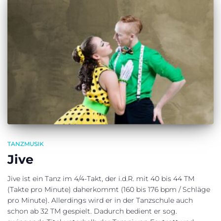
TANZMUSIK
Jive
Jive ist ein Tanz im 4/4-Takt, der i.d.R. mit 40 bis 44 TM
(Takte pro Minute) daherkommt (160 bis 176 bpm / Schläge
pro Minute). Allerdings wird er in der Tanzschule auch
schon ab 32 TM gespielt. Dadurch bedient er sog.