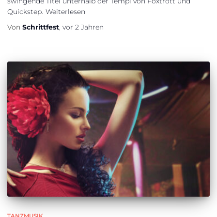
swingende Titel unterhalb der Tempi von Foxtrott und
Quickstep.
Weiterlesen
Von
Schrittfest
,
vor
2 Jahren
TANZMUSIK