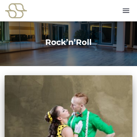
NAVI
UMSC
Rock’n’Roll