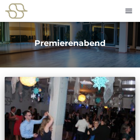
NAVI
UMSC
Premierenabend