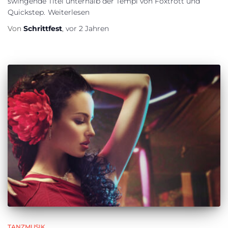
swingende Titel unterhalb der Tempi von Foxtrott und
Quickstep.
Weiterlesen
Von
Schrittfest
,
vor
2 Jahren
TANZMUSIK