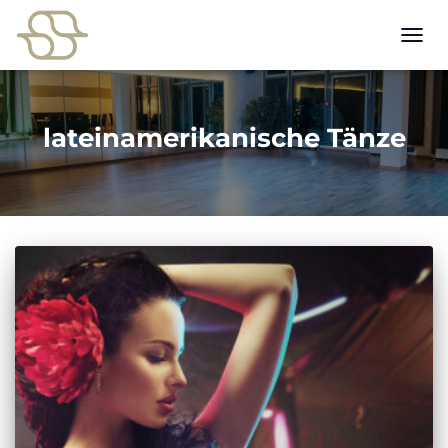
NAVI
UMSC
lateinamerikanische Tänze