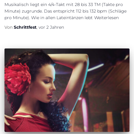
Musikalisch liegt ein 4/4-Takt mit 28 bis 33 TM (Takte pro
Minute) zugrunde. Das entspricht 112 bis 132 bpm (Schläge
pro Minute). Wie in allen Lateintänzen lebt
Weiterlesen
Von
Schrittfest
,
vor
2 Jahren