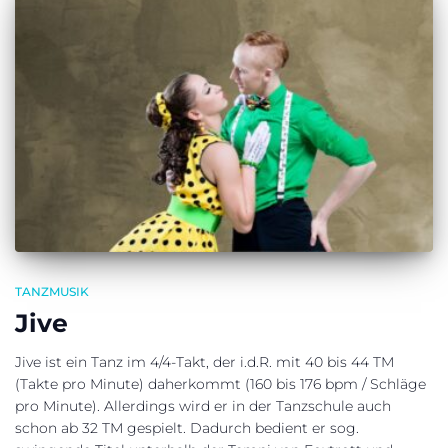
TANZMUSIK
Jive
Jive ist ein Tanz im 4/4-Takt, der i.d.R. mit 40 bis 44 TM
(Takte pro Minute) daherkommt (160 bis 176 bpm / Schläge
pro Minute). Allerdings wird er in der Tanzschule auch
schon ab 32 TM gespielt. Dadurch bedient er sog.